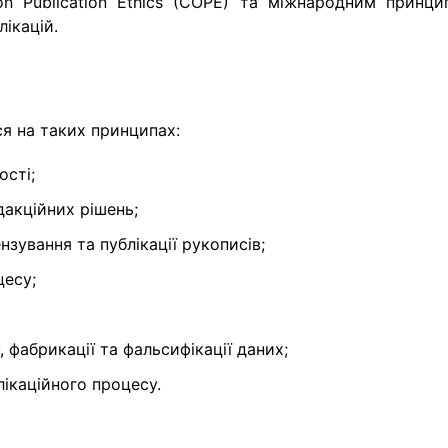
on Publication Ethics (COPE) та міжнародним принци
ікацій.
я на таких принципах:
ості;
дакційних рішень;
зування та публікації рукописів;
цесу;
, фабрикації та фальсифікації даних;
лікаційного процесу.