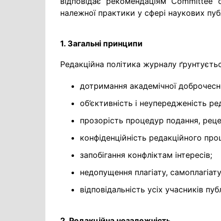
відповідає рекомендаціям Committee 
належної практики у сфері наукових публ
1. Загальні принципи
Редакційна політика журналу ґрунтуєтьс
дотримання академічної доброчесн
об’єктивність і неупередженість ре
прозорість процедур подання, рецен
конфіденційність редакційного про
запобігання конфліктам інтересів;
недопущення плагіату, самоплагіату
відповідальність усіх учасників пуб
2. Редакційна незалежність