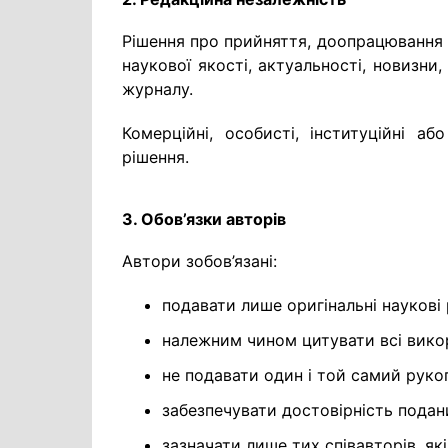
Рішення про прийняття, доопрацювання 
наукової якості, актуальності, новизни,
журналу.
Комерційні, особисті, інституційні а
рішення.
3. Обов’язки авторів
Автори зобов’язані:
подавати лише оригінальні наукові
належним чином цитувати всі вико
не подавати один і той самий руко
забезпечувати достовірність подани
зазначати лише тих співавторів, як