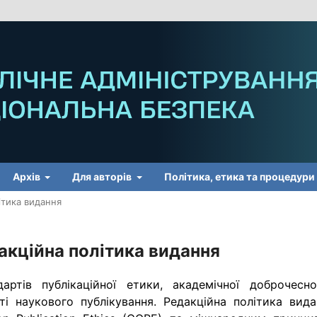
Архів
Для авторів
Політика, етика та процедури
ітика видання
акційна політика видання
тів публікаційної етики, академічної доброчеснос
ті наукового публікування. Редакційна політика вида