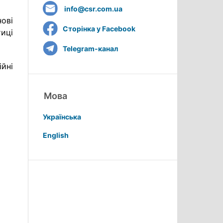
info@csr.com.ua
ові
Сторінка у Facebook
тиці
Telegram-канал
йні
Мова
Українська
English