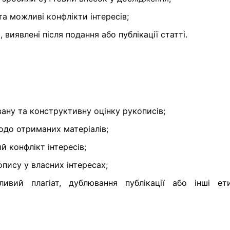
а можливі конфлікти інтересів;
виявлені після подання або публікації статті.
вану та конструктивну оцінку рукописів;
одо отриманих матеріалів;
 конфлікт інтересів;
пису у власних інтересах;
вий плагіат, дублювання публікації або інші ети