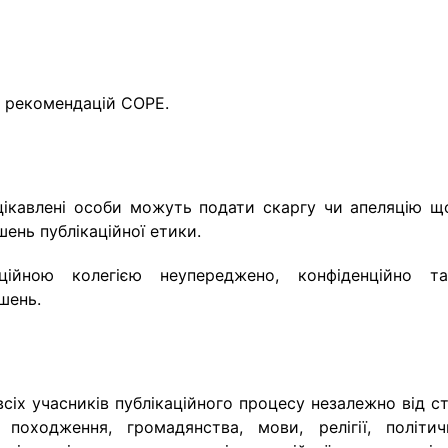
о рекомендацій COPE.
ацікавлені особи можуть подати скаргу чи апеляцію щ
ень публікаційної етики.
ційною колегією неупереджено, конфіденційно т
шень.
сіх учасників публікаційного процесу незалежно від ст
о походження, громадянства, мови, релігії, політич