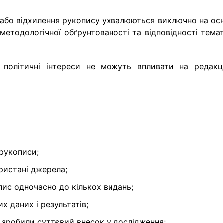
або відхилення рукопису ухвалюються виключно на осн
 методологічної обґрунтованості та відповідності тема
бо політичні інтереси не можуть впливати на редакці
 рукописи;
ристані джерела;
пис одночасно до кількох видань;
х даних і результатів;
і зробили суттєвий внесок у дослідження;