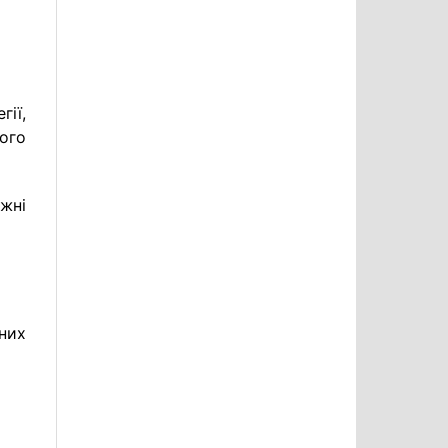
ії,
ого
жні
аних