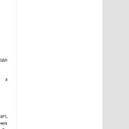
одо
а з
аті,
них