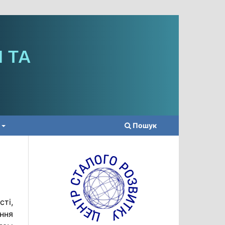
Пошук
ті,
ння