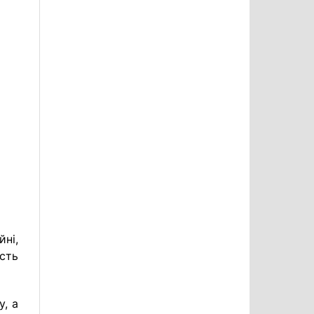
ні,
ість
у, а