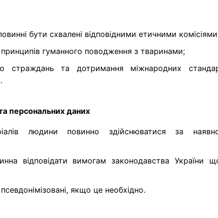
повинні бути схвалені відповідними етичними комісіями
 принципів гуманного поводження з тваринами;
цію страждань та дотримання міжнародних стандар
.
 та персональних даних
еріалів людини повинно здійснюватися за наявно
инна відповідати вимогам законодавства України щ
 псевдонімізовані, якщо це необхідно.