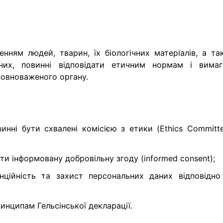
нням людей, тварин, їх біологічних матеріалів, а та
них, повинні відповідати етичним нормам і вимаг
повноваженого органу.
нні бути схвалені комісією з етики (Ethics Committe
ти інформовану добровільну згоду (informed consent);
енційність та захист персональних даних відповідно
инципам Гельсінської декларації.