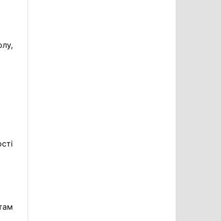
лу,
сті
там