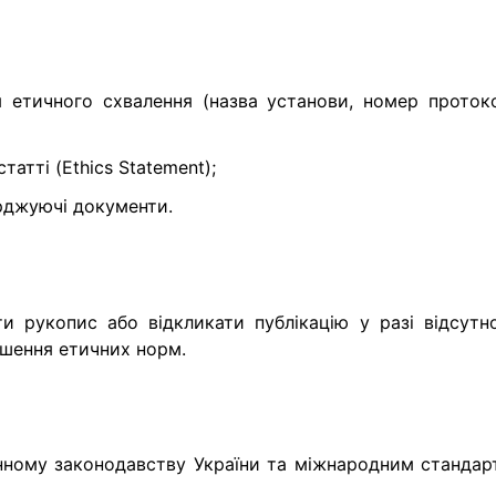
 етичного схвалення (назва установи, номер протоко
татті (Ethics Statement);
рджуючі документи.
и рукопис або відкликати публікацію у разі відсутно
ушення етичних норм.
инному законодавству України та міжнародним стандар