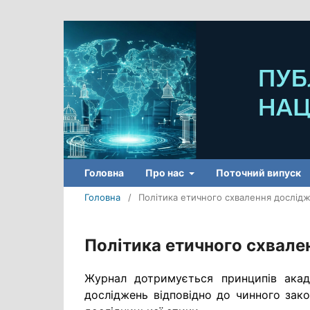
Головна
Про нас
Поточний випуск
Головна
/
Політика етичного схвалення дослід
Політика етичного схвале
Журнал дотримується принципів акаде
досліджень відповідно до чинного зак