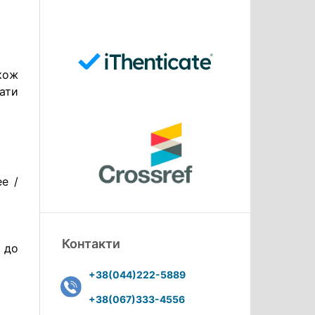
кож
ати
e /
Контакти
 до
+38(044)222-5889
+38(067)333-4556