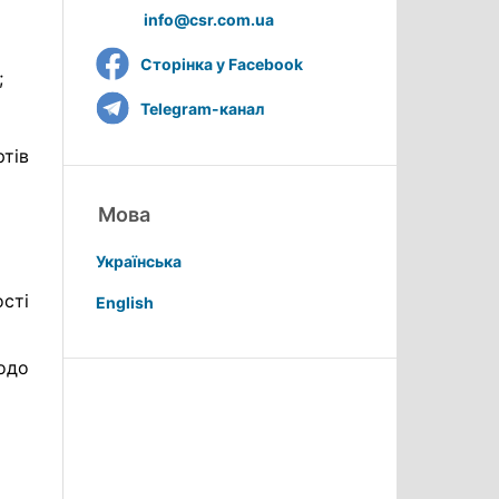
info@csr.com.ua
Сторінка у Facebook
;
Telegram-канал
тів
Мова
Українська
сті
English
одо