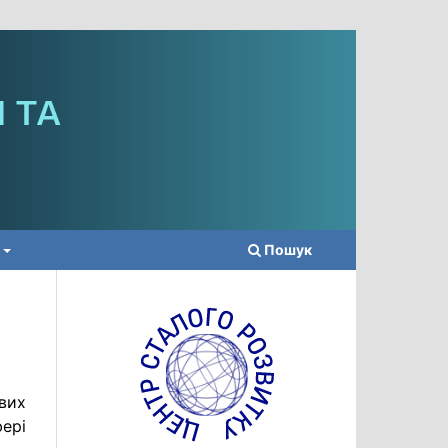
Пошук
вих
ері