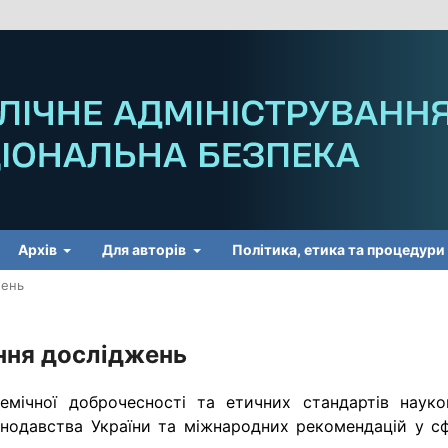
Архів
Для авторів
Політика, етика та процедури
жень
ння досліджень
мічної доброчесності та етичних стандартів науко
онодавства України та міжнародних рекомендацій у сф