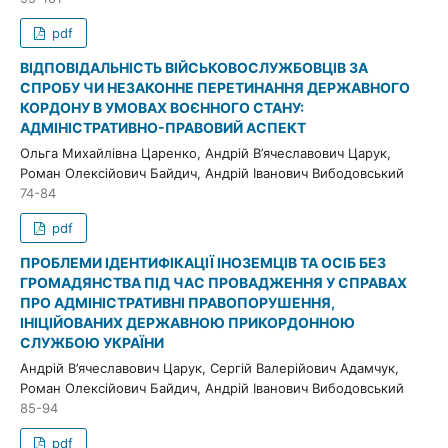
pdf
ВІДПОВІДАЛЬНІСТЬ ВІЙСЬКОВОСЛУЖБОВЦІВ ЗА
СПРОБУ ЧИ НЕЗАКОННЕ ПЕРЕТИНАННЯ ДЕРЖАВНОГО
КОРДОНУ В УМОВАХ ВОЄННОГО СТАНУ:
АДМІНІСТРАТИВНО-ПРАВОВИЙ АСПЕКТ
Ольга Михайлівна Царенко, Андрій В’ячеславович Царук,
Роман Олексійович Байдич, Андрій Іванович Вибодовський
74-84
pdf
ПРОБЛЕМИ ІДЕНТИФІКАЦІЇ ІНОЗЕМЦІВ ТА ОСІБ БЕЗ
ГРОМАДЯНСТВА ПІД ЧАС ПРОВАДЖЕННЯ У СПРАВАХ
ПРО АДМІНІСТРАТИВНІ ПРАВОПОРУШЕННЯ,
ІНІЦІЙОВАНИХ ДЕРЖАВНОЮ ПРИКОРДОННОЮ
СЛУЖБОЮ УКРАЇНИ
Андрій В’ячеславович Царук, Сергій Валерійович Адамчук,
Роман Олексійович Байдич, Андрій Іванович Вибодовський
85-94
pdf