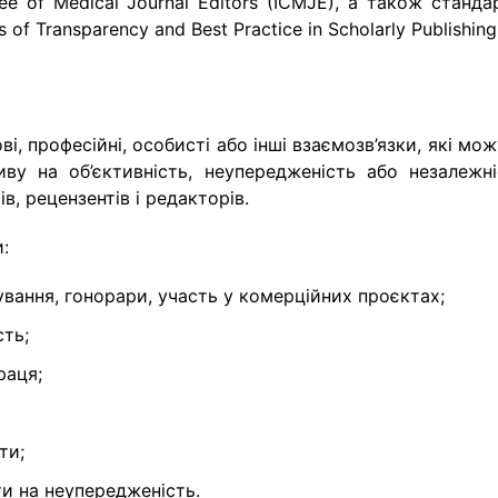
ee of Medical Journal Editors (ICMJE), а також станда
of Transparency and Best Practice in Scholarly Publishing
ві, професійні, особисті або інші взаємозв’язки, які мо
ву на об’єктивність, неупередженість або незалежні
в, рецензентів і редакторів.
:
сування, гонорари, участь у комерційних проєктах;
сть;
раця;
ти;
и на неупередженість.