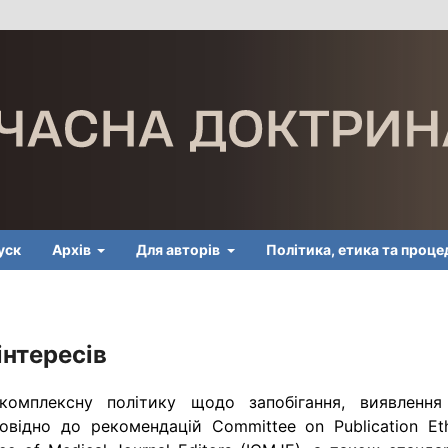
уск
Архів
Для авторів
Політика, етика та проц
інтересів
омплексну політику щодо запобігання, виявлення
повідно до рекомендацій Committee on Publication Eth