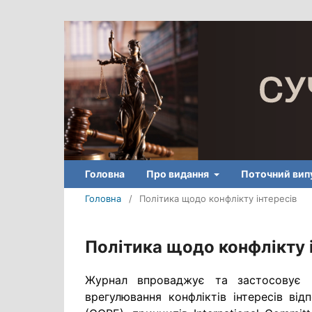
Головна
Про видання
Поточний вип
Головна
/
Політика щодо конфлікту інтересів
Політика щодо конфлікту 
Журнал впроваджує та застосовує к
врегулювання конфліктів інтересів від