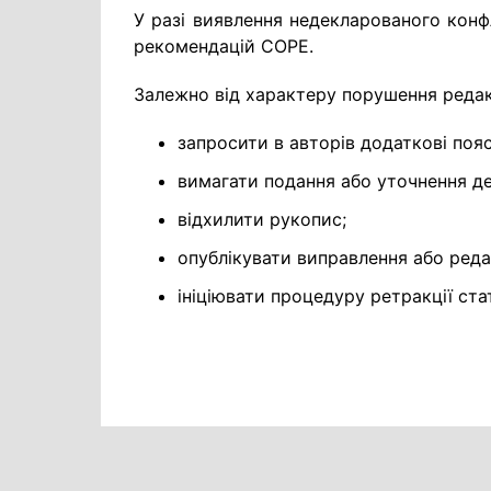
У разі виявлення недекларованого конфл
рекомендацій COPE.
Залежно від характеру порушення редак
запросити в авторів додаткові поя
вимагати подання або уточнення дек
відхилити рукопис;
опублікувати виправлення або реда
ініціювати процедуру ретракції стат