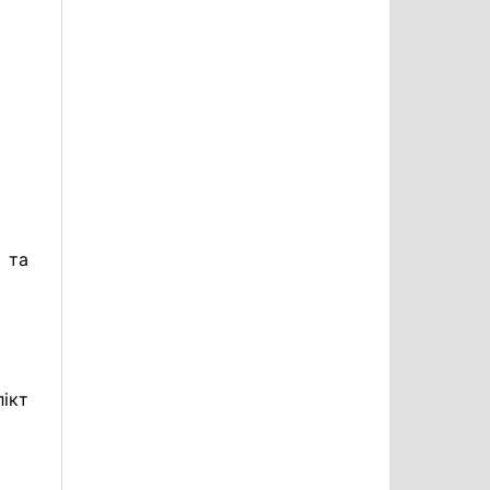
 та
ікт