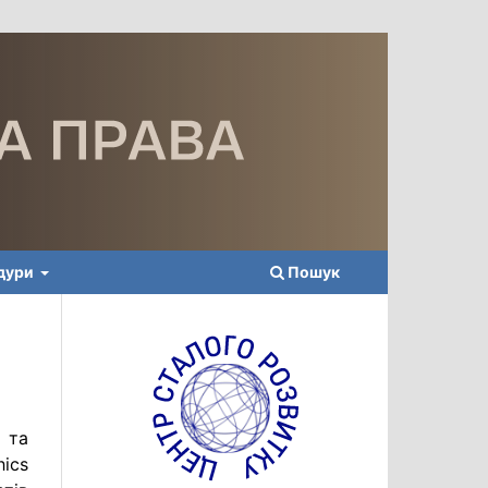
едури
Пошук
 та
ics