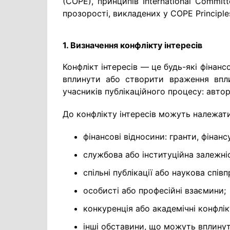
(COPE), принципів International Committ
прозорості, викладених у COPE Principles 
1. Визначення конфлікту інтересів
Конфлікт інтересів — це будь-які фінансо
вплинути або створити враження впли
учасників публікаційного процесу: авторі
До конфлікту інтересів можуть належати
фінансові відносини: гранти, фінан
службова або інституційна залежні
спільні публікації або наукова співп
особисті або професійні взаємини;
конкуренція або академічні конфлік
інші обставини, що можуть вплинут