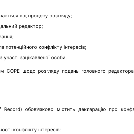
вається від процесу розгляду;
дальний редактор;
вання;
а потенційного конфлікту інтересів;
 участі зацікавленої особи.
ям COPE щодо розгляду подань головного редактора
f Record) обов’язково містить декларацію про конфл
.
сті конфлікту інтересів: