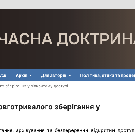
уск
Архів
Для авторів
Політика, етика та проц
го зберігання у відкритому доступі
овготривалого зберігання у
гання, архівування та безперервний відкритий доступ