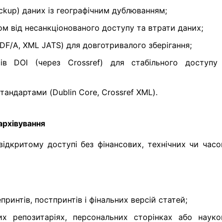
ckup) даних із географічним дублюванням;
ом від несанкціонованого доступу та втрати даних;
DF/A, XML JATS) для довготривалого зберігання;
ів DOI (через Crossref) для стабільного доступу
тандартами (Dublin Core, Crossref XML).
архівування
відкритому доступі без фінансових, технічних чи часо
епринтів, постпринтів і фінальних версій статей;
их репозитаріях, персональних сторінках або науко