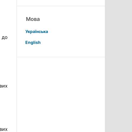
Мова
Українська
 до
English
вих
вих