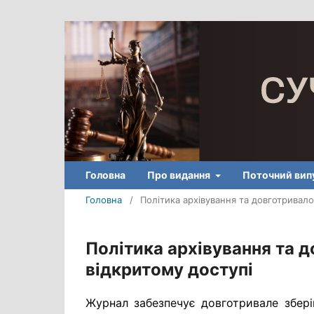
Головна
Про видання
Поточний вип
Головна
/
Політика архівування та довготривало
Політика архівування та д
відкритому доступі
Журнал забезпечує довготривале збері