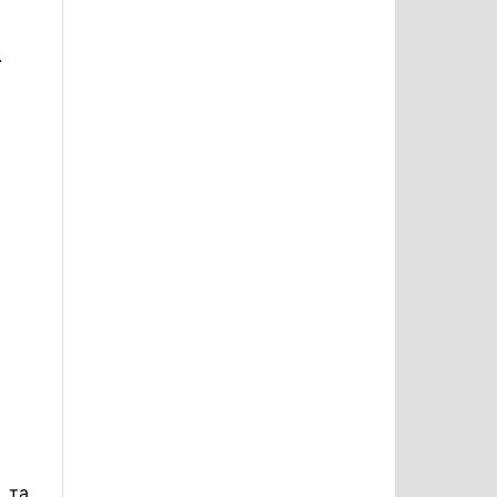
.
 та