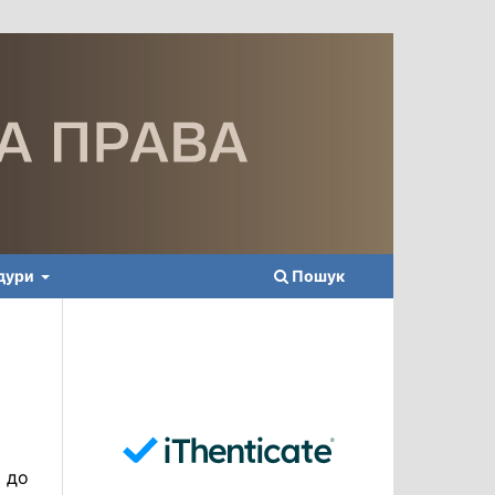
едури
Пошук
 до