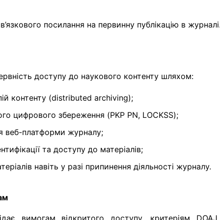
в’язкового посилання на первинну публікацію в журналі
ервність доступу до наукового контенту шляхом:
 контенту (distributed archiving);
го цифрового збереження (PKP PN, LOCKSS);
ня веб-платформи журналу;
нтифікації та доступу до матеріалів;
еріалів навіть у разі припинення діяльності журналу.
ам
відає вимогам відкритого доступу, критеріям DOAJ