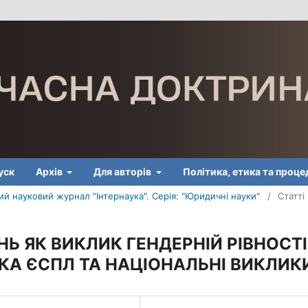
уск
Архів
Для авторів
Політика, етика та проц
й науковий журнал "Інтернаука". Серія: "Юридичні науки"
/
Статті
НЬ ЯК ВИКЛИК ГЕНДЕРНІЙ РІВНОСТІ
ИКА ЄСПЛ ТА НАЦІОНАЛЬНІ ВИКЛИК