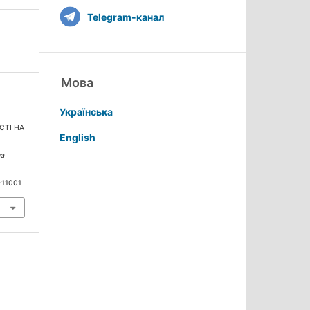
Telegram-канал
Мова
Українська
СТІ НА
English
на
-11001