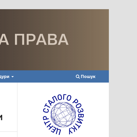
едури
Пошук
И