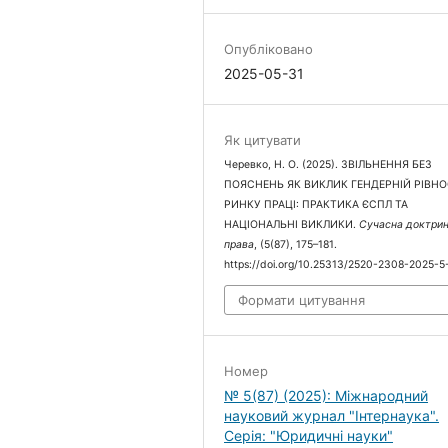
Опубліковано
2025-05-31
Як цитувати
Черевко, Н. О. (2025). ЗВІЛЬНЕННЯ БЕЗ
ПОЯСНЕНЬ ЯК ВИКЛИК ГЕНДЕРНІЙ РІВНО
РИНКУ ПРАЦІ: ПРАКТИКА ЄСПЛ ТА
НАЦІОНАЛЬНІ ВИКЛИКИ.
Сучасна доктри
права
, (5(87), 175–181.
https://doi.org/10.25313/2520-2308-2025-5
Формати цитування
Номер
№ 5(87) (2025): Міжнародний
науковий журнал "Інтернаука".
Серія: "Юридичні науки"