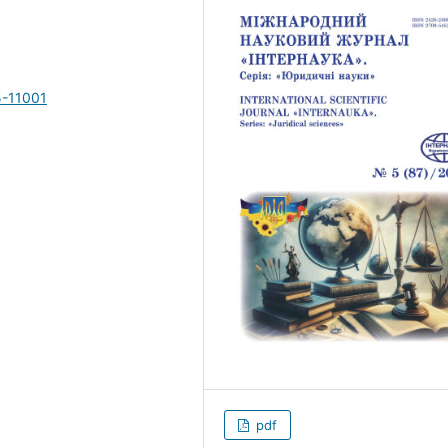
5-11001
pdf