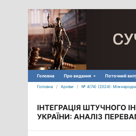
Головна
Про видання
Поточний вип
Головна
/
Архіви
/
№ 4(74) (2024): Міжнародни
ІНТЕГРАЦІЯ ШТУЧНОГО І
УКРАЇНИ: АНАЛІЗ ПЕРЕВАГ