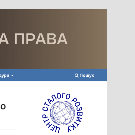
едури
Пошук
ВО