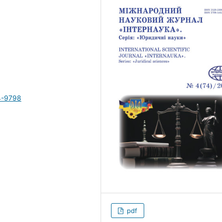
4-9798
pdf