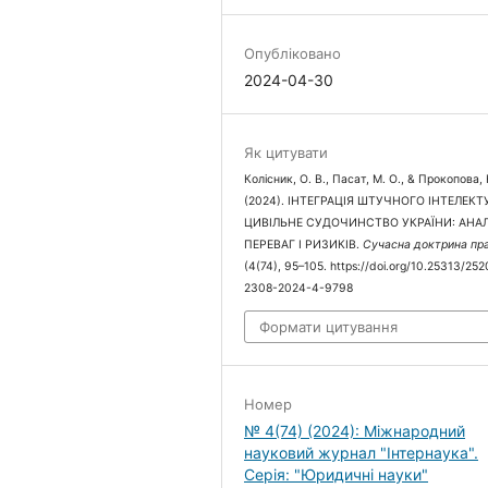
Опубліковано
2024-04-30
Як цитувати
Колісник, О. В., Пасат, М. О., & Прокопова, 
(2024). ІНТЕГРАЦІЯ ШТУЧНОГО ІНТЕЛЕКТ
ЦИВІЛЬНЕ СУДОЧИНСТВО УКРАЇНИ: АНАЛ
ПЕРЕВАГ І РИЗИКІВ.
Сучасна доктрина пр
(4(74), 95–105. https://doi.org/10.25313/252
2308-2024-4-9798
Формати цитування
Номер
№ 4(74) (2024): Міжнародний
науковий журнал "Інтернаука".
Серія: "Юридичні науки"