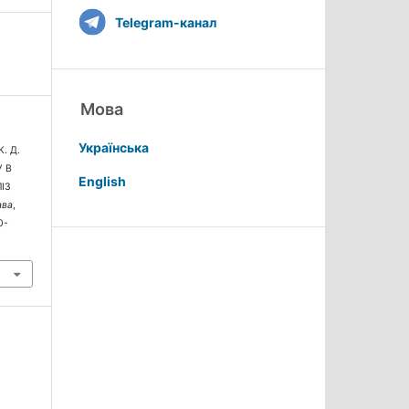
Telegram-канал
Мова
Українська
К. Д.
У В
English
ІЗ
ава
,
0-