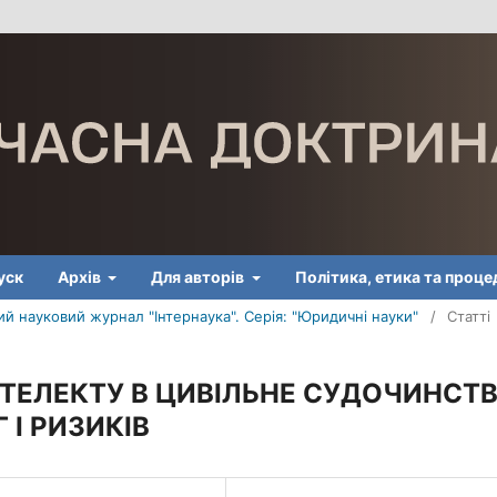
уск
Архів
Для авторів
Політика, етика та проц
й науковий журнал "Інтернаука". Серія: "Юридичні науки"
/
Статті
НТЕЛЕКТУ В ЦИВІЛЬНЕ СУДОЧИНСТ
 І РИЗИКІВ