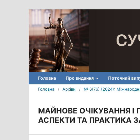
Головна
Про видання
Поточний вип
Головна
/
Архіви
/
№ 6(76) (2024): Міжнародни
МАЙНОВЕ ОЧІКУВАННЯ І 
АСПЕКТИ ТА ПРАКТИКА 