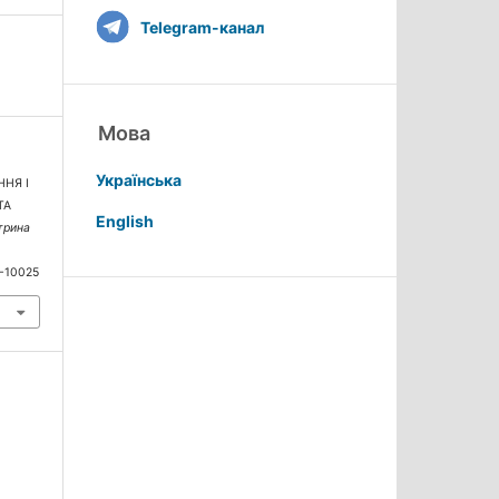
Telegram-канал
Мова
Українська
ННЯ І
ТА
English
трина
6-10025