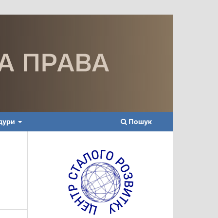
едури
Пошук