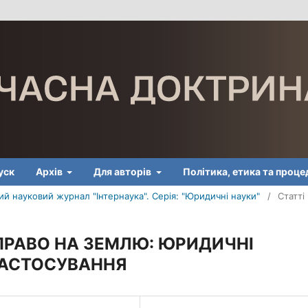
уск
Архів
Для авторів
Політика, етика та проц
й науковий журнал "Інтернаука". Серія: "Юридичні науки"
/
Статті
ПРАВО НА ЗЕМЛЮ: ЮРИДИЧНІ
ЗАСТОСУВАННЯ