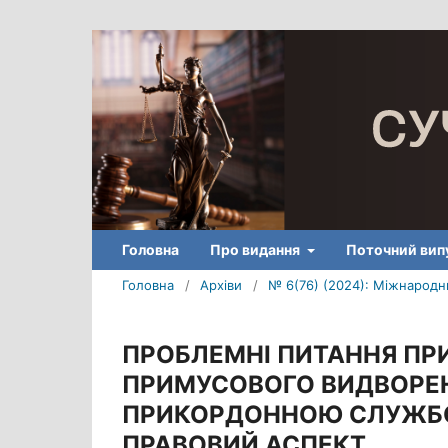
Головна
Про видання
Поточний вип
Головна
/
Архіви
/
№ 6(76) (2024): Міжнародни
ПРОБЛЕМНІ ПИТАННЯ ПР
ПРИМУСОВОГО ВИДВОРЕ
ПРИКОРДОННОЮ СЛУЖБОЮ
ПРАВОВИЙ АСПЕКТ