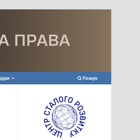
едури
Пошук