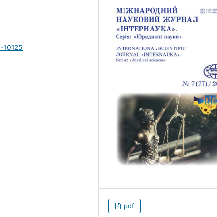
7-10125
pdf