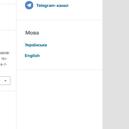
Telegram-канал
Мова
Українська
РАВОВІ
English
, 151–
24-7-