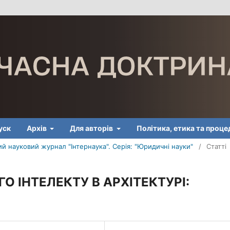
уск
Архів
Для авторів
Політика, етика та проц
й науковий журнал "Інтернаука". Серія: "Юридичні науки"
/
Статті
 ІНТЕЛЕКТУ В АРХІТЕКТУРІ: