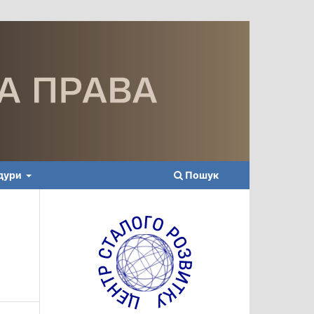
едури
Пошук