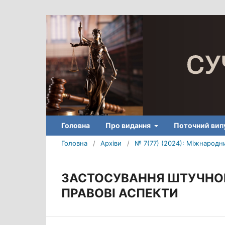
Головна
Про видання
Поточний вип
Головна
/
Архіви
/
№ 7(77) (2024): Міжнародни
ЗАСТОСУВАННЯ ШТУЧНОГО
ПРАВОВІ АСПЕКТИ