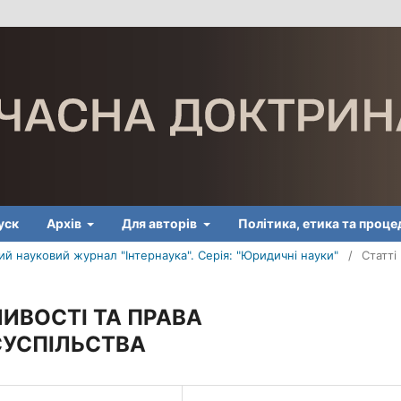
уск
Архів
Для авторів
Політика, етика та проц
й науковий журнал "Інтернаука". Серія: "Юридичні науки"
/
Статті
ЛИВОСТІ ТА ПРАВА
УСПІЛЬСТВА