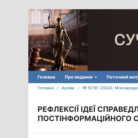
Головна
Про видання
Поточний вип
Головна
/
Архіви
/
№ 9(79) (2024): Міжнародни
РЕФЛЕКСІЇ ІДЕЇ СПРАВЕД
ПОСТІНФОРМАЦІЙНОГО С