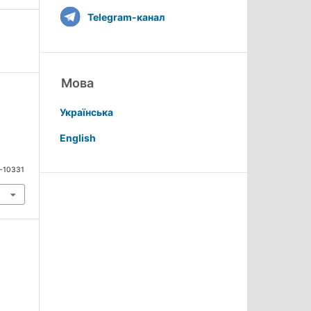
Telegram-канал
Мова
Українська
English
9-10331