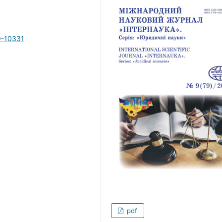
9-10331
pdf