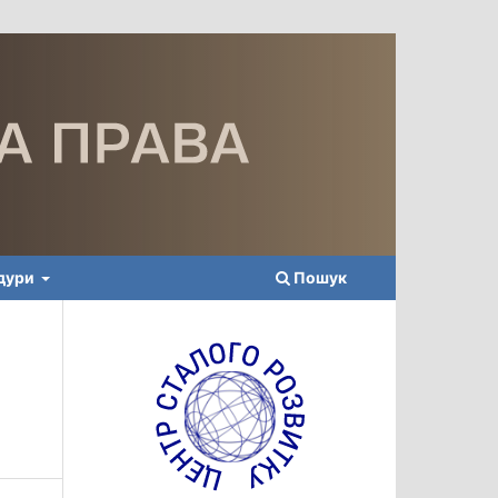
едури
Пошук