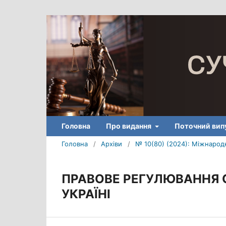
Головна
Про видання
Поточний вип
Головна
/
Архіви
/
№ 10(80) (2024): Міжнародн
ПРАВОВЕ РЕГУЛЮВАННЯ 
УКРАЇНІ