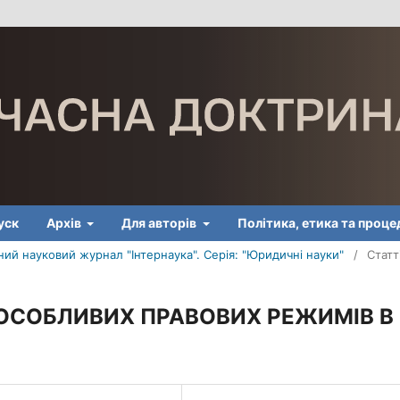
уск
Архів
Для авторів
Політика, етика та проц
ий науковий журнал "Інтернаука". Серія: "Юридичні науки"
/
Статт
ОСОБЛИВИХ ПРАВОВИХ РЕЖИМІВ В