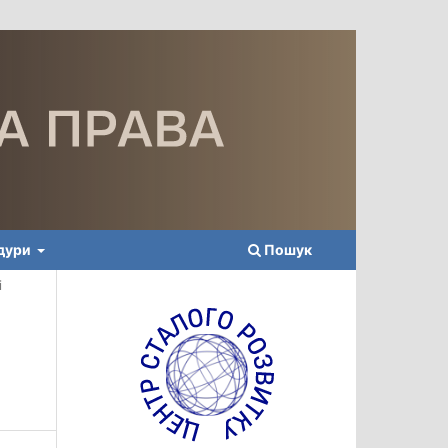
едури
Пошук
і