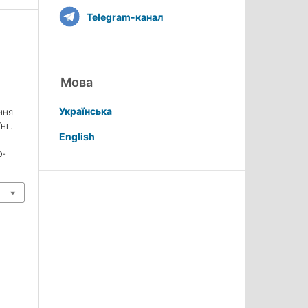
Telegram-канал
Мова
Українська
АННЯ
І .
English
0-