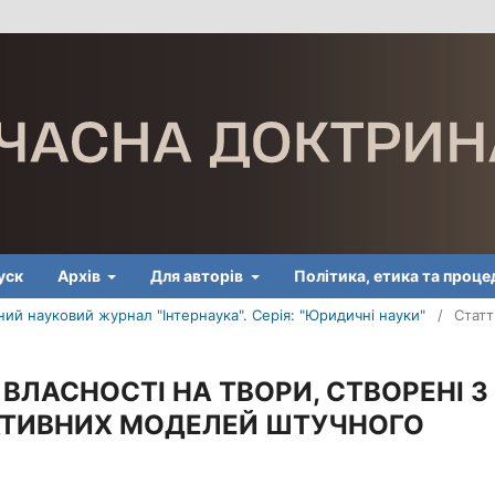
уск
Архів
Для авторів
Політика, етика та проц
ий науковий журнал "Інтернаука". Серія: "Юридичні науки"
/
Статт
ВЛАСНОСТІ НА ТВОРИ, СТВОРЕНІ З
АТИВНИХ МОДЕЛЕЙ ШТУЧНОГО