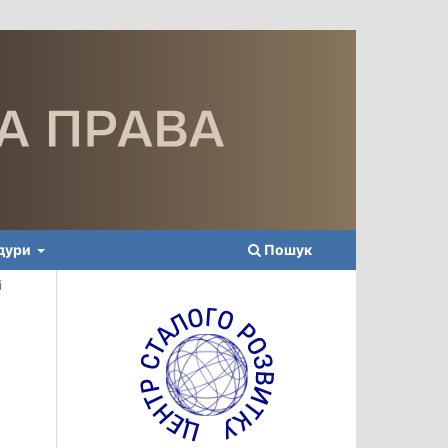
едури
Пошук
і