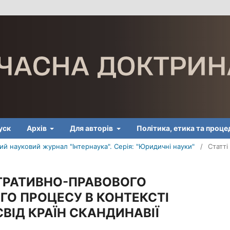
уск
Архів
Для авторів
Політика, етика та проц
й науковий журнал "Інтернаука". Серія: "Юридичні науки"
/
Статті
СТРАТИВНО-ПРАВОВОГО
ГО ПРОЦЕСУ В КОНТЕКСТІ
СВІД КРАЇН СКАНДИНАВІЇ