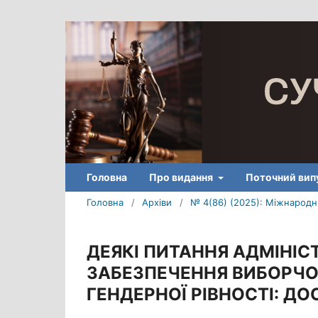
Головна
Про видання
Поточний вип
Головна
/
Архіви
/
№ 4(86) (2025): Міжнародни
ДЕЯКІ ПИТАННЯ АДМІНІ
ЗАБЕЗПЕЧЕННЯ ВИБОРЧО
ГЕНДЕРНОЇ РІВНОСТІ: ДО