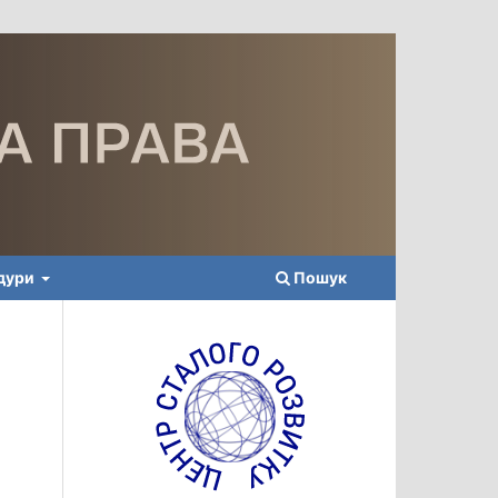
едури
Пошук