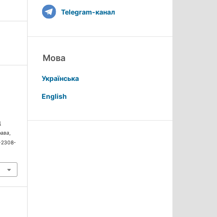
Telegram-канал
Мова
Українська
English
Д
рава
,
0-2308-