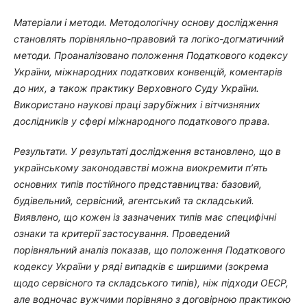
Матеріали і методи. Методологічну основу дослідження
становлять порівняльно-правовий та логіко-догматичний
методи. Проаналізовано положення Податкового кодексу
України, міжнародних податкових конвенцій, коментарів
до них, а також практику Верховного Суду України.
Використано наукові праці зарубіжних і вітчизняних
дослідників у сфері міжнародного податкового права.
Результати.
У результаті дослідження встановлено, що в
українському законодавстві можна виокремити п’ять
основних типів постійного представництва: базовий,
будівельний, сервісний, агентський та складський.
Виявлено, що кожен із зазначених типів має специфічні
ознаки та критерії застосування. Проведений
порівняльний аналіз показав, що положення Податкового
кодексу України у ряді випадків є ширшими (зокрема
щодо сервісного та складського типів), ніж підходи ОЕСР,
але водночас вужчими порівняно з договірною практикою