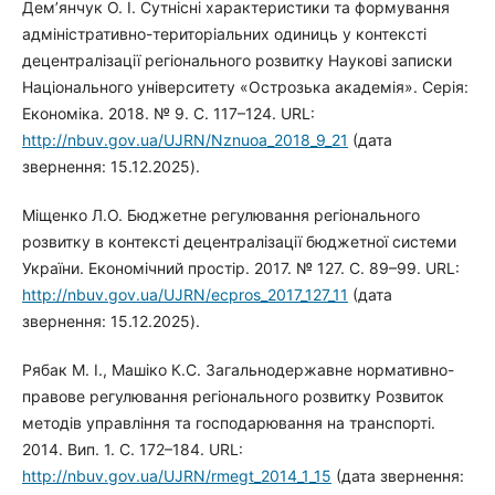
Дем’янчук О. І. Сутнісні характеристики та формування
адміністративно-територіальних одиниць у контексті
децентралізації регіонального розвитку Наукові записки
Національного університету «Острозька академія». Серія:
Економіка. 2018. № 9. С. 117–124. URL:
http://nbuv.gov.ua/UJRN/Nznuoa_2018_9_21
(дата
звернення: 15.12.2025).
Міщенко Л.О. Бюджетне регулювання регіонального
розвитку в контексті децентралізації бюджетної системи
України. Економічний простір. 2017. № 127. С. 89–99. URL:
http://nbuv.gov.ua/UJRN/ecpros_2017_127_11
(дата
звернення: 15.12.2025).
Рябак М. І., Машіко К.С. Загальнодержавне нормативно-
правове регулювання регіонального розвитку Розвиток
методів управління та господарювання на транспорті.
2014. Вип. 1. С. 172–184. URL:
http://nbuv.gov.ua/UJRN/rmegt_2014_1_15
(дата звернення: