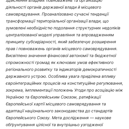
здійснення владних повноважень та організацію
діяльності органів державної влади й місцевого
самоврядування. Проаналізовано сучасні тенденції
трансформації територіальної організації влади, що
зумовлені необхідністю подолання структурних недоліків
централізованої моделі управління та впровадженням
принципу субсидіарності, який забезпечує розширення
прав і повноважень органів місцевого самоврядування.
Висвітлено значення фінансової автономії та бюджетної
спроможності громад як ключових умов ефективного
регіонального розвитку та індикаторів демократичності
державного устрою. Особлива увага приділена впливу
євроінтеграційних процесів на конституційне регулювання,
зокрема, імплементації положень Угоди про асоціацію між
Україною та Європейським Союзом, ратифікації
Європейської хартії місцевого самоврядування та
адаптації національного законодавства до стандартів
Європейського Союзу. Мета дослідження — наукове
обґрунтування цілісної та внутрішньо узгодженої