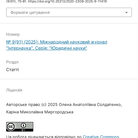
(9(91), 75–81. https://doi.org/10.25313/2520-2308-2025-9-11419
Формати цитування
Номер
№ 9(91) (2025): Міжнародний науковий журнал
"Інтернаука". Серія: "Юридичні науки"
Розділ
Статті
Ліцензія
Авторське право (c) 2025 Олена Анатоліївна Солдатенко,
Каріна Миколаївна Миргородська
Ця робота ліцензується відповідно до
Creative Commons