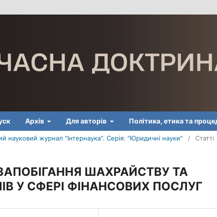
уск
Архів
Для авторів
Політика, етика та проц
й науковий журнал "Інтернаука". Серія: "Юридичні науки"
/
Статті
ЗАПОБІГАННЯ ШАХРАЙСТВУ ТА
В У СФЕРІ ФІНАНСОВИХ ПОСЛУГ