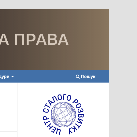
едури
Пошук