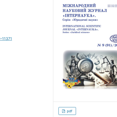
9-11371
pdf