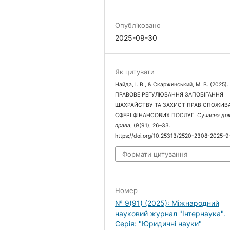
Опубліковано
2025-09-30
Як цитувати
Найда, І. В., & Скаржинський, М. В. (2025).
ПРАВОВЕ РЕГУЛЮВАННЯ ЗАПОБІГАННЯ
ШАХРАЙСТВУ ТА ЗАХИСТ ПРАВ СПОЖИВА
СФЕРІ ФІНАНСОВИХ ПОСЛУГ.
Сучасна до
права
, (9(91), 26–33.
https://doi.org/10.25313/2520-2308-2025-9
Формати цитування
Номер
№ 9(91) (2025): Міжнародний
науковий журнал "Інтернаука".
Серія: "Юридичні науки"