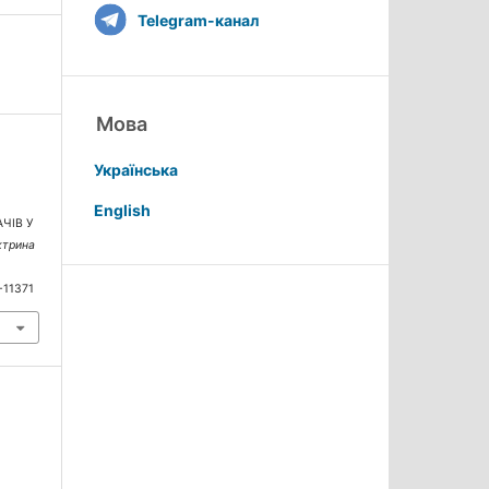
Telegram-канал
Мова
Українська
English
ЧІВ У
ктрина
-11371