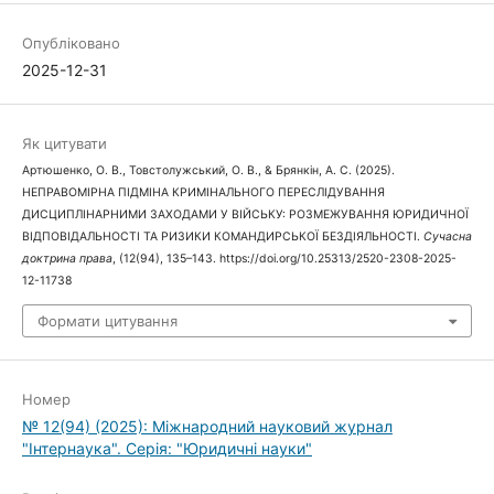
Опубліковано
2025-12-31
Як цитувати
Артюшенко, О. В., Товстолужський, О. В., & Брянкін, А. С. (2025).
НЕПРАВОМІРНА ПІДМІНА КРИМІНАЛЬНОГО ПЕРЕСЛІДУВАННЯ
ДИСЦИПЛІНАРНИМИ ЗАХОДАМИ У ВІЙСЬКУ: РОЗМЕЖУВАННЯ ЮРИДИЧНОЇ
ВІДПОВІДАЛЬНОСТІ ТА РИЗИКИ КОМАНДИРСЬКОЇ БЕЗДІЯЛЬНОСТІ.
Сучасна
доктрина права
, (12(94), 135–143. https://doi.org/10.25313/2520-2308-2025-
12-11738
Формати цитування
Номер
№ 12(94) (2025): Міжнародний науковий журнал
"Інтернаука". Серія: "Юридичні науки"