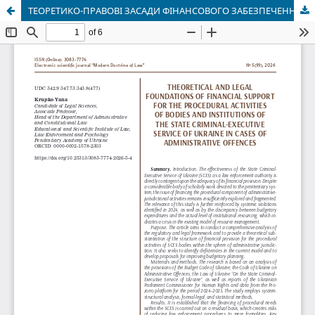
ТЕОРЕТИКО-ПРАВОВІ ЗАСАДИ ФІНАНСОВОГО ЗАБЕЗПЕЧЕННЯ ПРОЦЕСУАЛЬНОЇ ДІЯЛЬНОСТІ ОРГАНІВ ТА УСТАНОВ ДКВС УКРАЇНИ У СПРАВАХ ПРО АДМІНІСТРАТИВНІ ПРАВОПОРУШЕННЯ