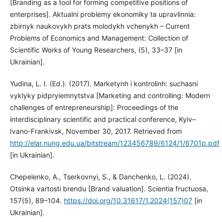
[Branding as a tool for forming competitive positions of
enterprises]. Aktualni problemy ekonomiky ta upravlinnia:
zbirnyk naukovykh prats molodykh vchenykh – Current
Problems of Economics and Management: Collection of
Scientific Works of Young Researchers, (5), 33–37 [in
Ukrainian].
Yudina, L. I. (Ed.). (2017). Marketynh i kontrolinh: suchasni
vyklyky pidpryiemnytstva [Marketing and controlling: Modern
challenges of entrepreneurship]: Proceedings of the
interdisciplinary scientific and practical conference, Kyiv–
Ivano-Frankivsk, November 30, 2017. Retrieved from
http://elar.nung.edu.ua/bitstream/123456789/6124/1/6701p.pdf
[in Ukrainian].
Chepelenko, A., Tserkovnyi, S., & Danchenko, L. (2024).
Otsinka vartosti brendu [Brand valuation]. Scientia fructuosa,
157(5), 89–104.
https://doi.org/10.31617/1.2024(157)07
[in
Ukrainian].