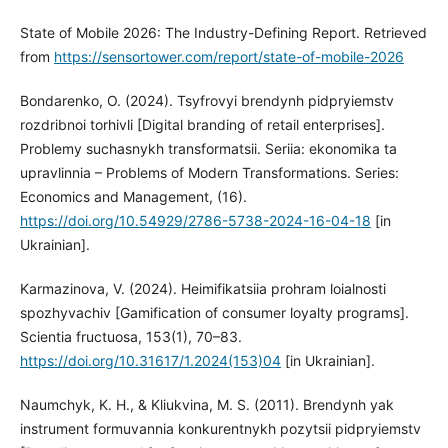
State of Mobile 2026: The Industry-Defining Report. Retrieved
from
https://sensortower.com/report/state-of-mobile-2026
Bondarenko, O. (2024). Tsyfrovyi brendynh pidpryiemstv
rozdribnoi torhivli [Digital branding of retail enterprises].
Problemy suchasnykh transformatsii. Seriia: ekonomika ta
upravlinnia – Problems of Modern Transformations. Series:
Economics and Management, (16).
https://doi.org/10.54929/2786-5738-2024-16-04-18
[in
Ukrainian].
Karmazinova, V. (2024). Heimifikatsiia prohram loialnosti
spozhyvachiv [Gamification of consumer loyalty programs].
Scientia fructuosa, 153(1), 70–83.
https://doi.org/10.31617/1.2024(153)04
[in Ukrainian].
Naumchyk, K. H., & Kliukvina, M. S. (2011). Brendynh yak
instrument formuvannia konkurentnykh pozytsii pidpryiemstv