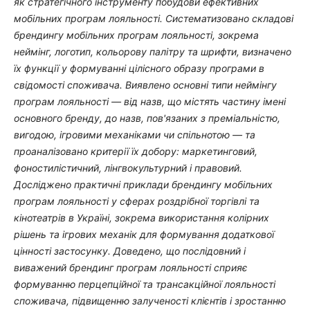
як стратегічного інструменту побудови ефективних
мобільних програм лояльності. Систематизовано складові
брендингу мобільних програм лояльності, зокрема
неймінг, логотип, кольорову палітру та шрифти, визначено
їх функції у формуванні цілісного образу програми в
свідомості споживача. Виявлено основні типи неймінгу
програм лояльності — від назв, що містять частину імені
основного бренду, до назв, пов'язаних з преміальністю,
вигодою, ігровими механіками чи спільнотою — та
проаналізовано критерії їх добору: маркетинговий,
фоностилістичний, лінгвокультурний і правовий.
Досліджено практичні приклади брендингу мобільних
програм лояльності у сферах роздрібної торгівлі та
кінотеатрів в Україні, зокрема використання колірних
рішень та ігрових механік для формування додаткової
цінності застосунку. Доведено, що послідовний і
виважений брендинг програм лояльності сприяє
формуванню перцепційної та трансакційної лояльності
споживача, підвищенню залученості клієнтів і зростанню