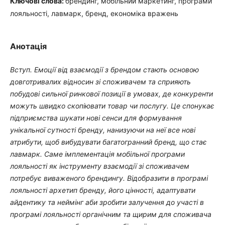
Ключові слова:
брендинг, мобільний маркетинг, програми
лояльності, лавмарк, бренд, економіка вражень
Анотація
Вступ. Емоції від взаємодії з брендом стають основою
довготривалих відносин зі споживачем та сприяють
побудові сильної ринкової позиції в умовах, де конкуренти
можуть швидко скопіювати товар чи послугу. Це спонукає
підприємства шукати нові сенси для формування
унікальної сутності бренду, нанизуючи на неї все нові
атрибути, щоб вибудувати багатогранний бренд, що стає
лавмарк. Саме імплементація мобільної програми
лояльності як інструменту взаємодії зі споживачем
потребує виваженого брендингу. Відобразити в програмі
лояльності архетип бренду, його цінності, адаптувати
айдентику та неймінг аби зробити залучення до участі в
програмі лояльності органічним та щирим для споживача