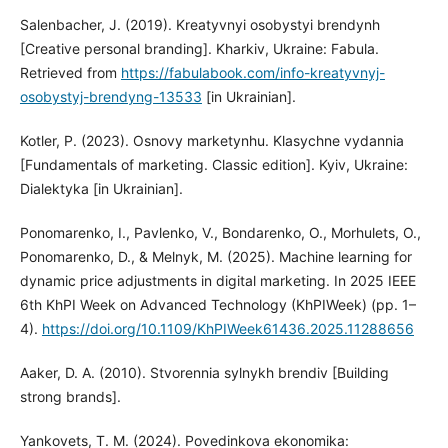
Salenbacher, J. (2019). Kreatyvnyi osobystyi brendynh
[Creative personal branding]. Kharkiv, Ukraine: Fabula.
Retrieved from
https://fabulabook.com/info-kreatyvnyj-
osobystyj-brendyng-13533
[in Ukrainian].
Kotler, P. (2023). Osnovy marketynhu. Klasychne vydannia
[Fundamentals of marketing. Classic edition]. Kyiv, Ukraine:
Dialektyka [in Ukrainian].
Ponomarenko, I., Pavlenko, V., Bondarenko, O., Morhulets, O.,
Ponomarenko, D., & Melnyk, M. (2025). Machine learning for
dynamic price adjustments in digital marketing. In 2025 IEEE
6th KhPI Week on Advanced Technology (KhPIWeek) (pp. 1–
4).
https://doi.org/10.1109/KhPIWeek61436.2025.11288656
Aaker, D. A. (2010). Stvorennia sylnykh brendiv [Building
strong brands].
Yankovets, T. M. (2024). Povedinkova ekonomika: