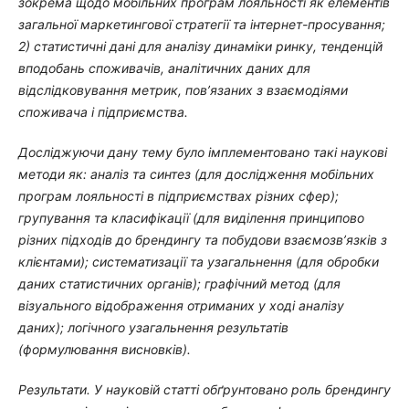
зокрема щодо мобільних програм лояльності як елементів
загальної маркетингової стратегії та інтернет-просування;
2) статистичні дані для аналізу динаміки ринку, тенденцій
вподобань споживачів, аналітичних даних для
відслідковування метрик, пов’язаних з взаємодіями
споживача і підприємства.
Досліджуючи дану тему було імплементовано такі наукові
методи як: аналіз та синтез (для дослідження мобільних
програм лояльності в підприємствах різних сфер);
групування та класифікації (для виділення принципово
різних підходів до брендингу та побудови взаємозв’язків з
клієнтами); систематизації та узагальнення (для обробки
даних статистичних органів);
графічний метод (для
візуального відображення отриманих у ході аналізу
даних);
логічного узагальнення результатів
(формулювання висновків)
.
Результати. У науковій статті обґрунтовано роль брендингу