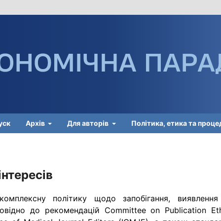
уск
Архів
Для авторів
Політика, етика та проц
інтересів
омплексну політику щодо запобігання, виявлення
повідно до рекомендацій Committee on Publication Eth