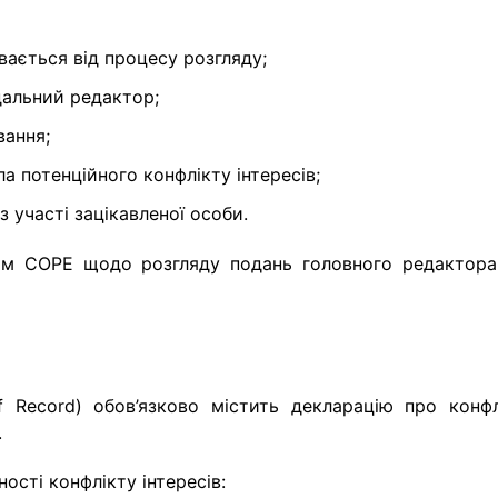
вається від процесу розгляду;
дальний редактор;
вання;
а потенційного конфлікту інтересів;
 участі зацікавленої особи.
ям COPE щодо розгляду подань головного редактора
f Record) обов’язково містить декларацію про конфл
.
сті конфлікту інтересів: