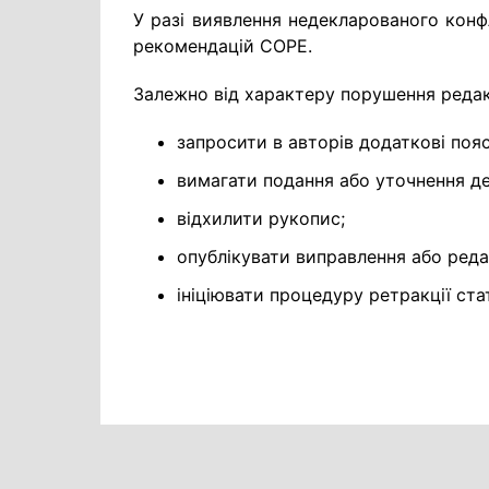
У разі виявлення недекларованого конфл
рекомендацій COPE.
Залежно від характеру порушення редак
запросити в авторів додаткові поя
вимагати подання або уточнення дек
відхилити рукопис;
опублікувати виправлення або реда
ініціювати процедуру ретракції стат