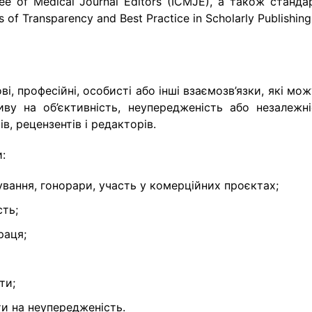
ee of Medical Journal Editors (ICMJE), а також станда
of Transparency and Best Practice in Scholarly Publishing
ві, професійні, особисті або інші взаємозв’язки, які мо
ву на об’єктивність, неупередженість або незалежні
в, рецензентів і редакторів.
:
сування, гонорари, участь у комерційних проєктах;
сть;
раця;
ти;
и на неупередженість.