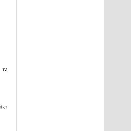
 та
ікт