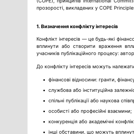
(COPE), принципів International Committ
прозорості, викладених у COPE Principles 
1. Визначення конфлікту інтересів
Конфлікт інтересів — це будь-які фінансо
вплинути або створити враження впли
учасників публікаційного процесу: авторі
До конфлікту інтересів можуть належати
фінансові відносини: гранти, фінан
службова або інституційна залежні
спільні публікації або наукова співп
особисті або професійні взаємини;
конкуренція або академічні конфлік
інші обставини, що можуть вплинут