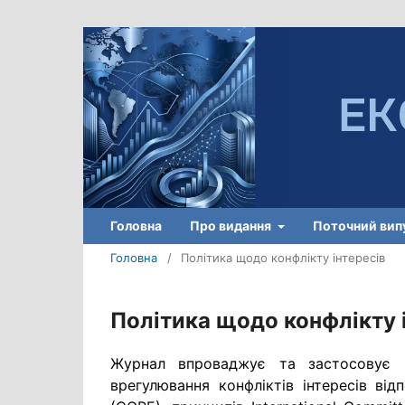
Головна
Про видання
Поточний вип
Головна
/
Політика щодо конфлікту інтересів
Політика щодо конфлікту 
Журнал впроваджує та застосовує к
врегулювання конфліктів інтересів від