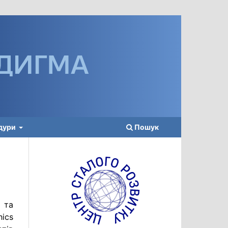
едури
Пошук
 та
ics