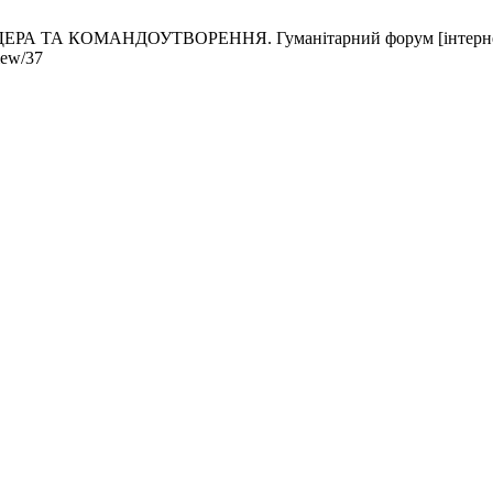
А ТА КОМАНДОУТВОРЕННЯ. Гуманітарний форум [інтернет]. 28,
iew/37