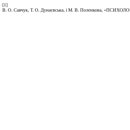
[1]
В. О. Савчук, Т. О. Дунаєвська, і М. В. Поленкова, «П