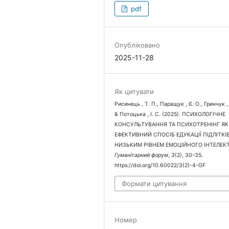
pdf
Опубліковано
2025-11-28
Як цитувати
Рисинець , Т. П., Паращук , Є. О., Гринчук , 
& Потоцька , І. С. (2025). ПСИХОЛОГІЧНЕ
КОНСУЛЬТУВАННЯ ТА ПСИХОТРЕНІНГ ЯК
ЕФЕКТИВНИЙ СПОСІБ ЕДУКАЦІЇ ПІДЛІТКІВ
НИЗЬКИМ РІВНЕМ ЕМОЦІЙНОГО ІНТЕЛЕКТ
Гуманітарний форум
,
3
(2), 30–35.
https://doi.org/10.60022/3(2)-4-GF
Формати цитування
Номер