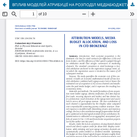
ВПЛИВ МОДЕЛЕЙ АТРИБУЦІЇ НА РОЗПОДІЛ МЕДІАБЮДЖЕТУ CFD-БРОКЕРА: ГРОШОВА ОЦІНКА ВТРАТ