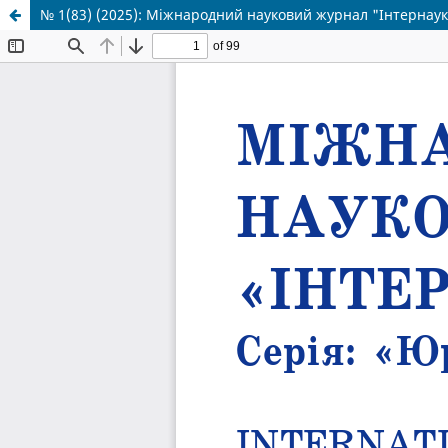
№ 1(83) (2025): Міжнародний науковий журнал "Інтернаук