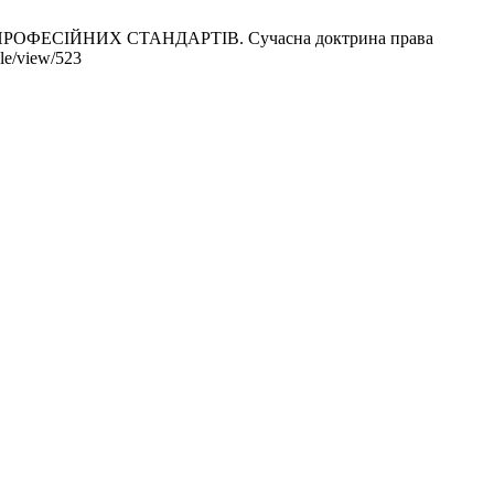
ФЕСІЙНИХ СТАНДАРТІВ. Сучасна доктрина права
cle/view/523