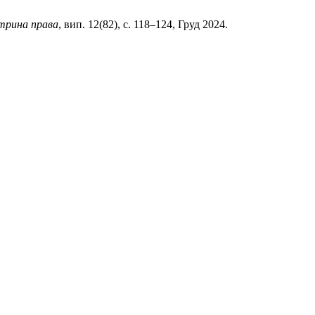
трина права
, вип. 12(82), с. 118–124, Груд 2024.