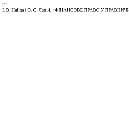
[1]
І. В. Найда і О. Є. Лапій, «ФІНАНСОВЕ ПРАВО У ПРА