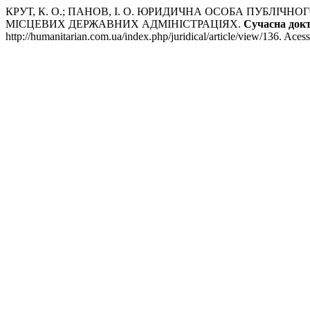
КРУТ, К. О.; ПАНОВ, І. О. ЮРИДИЧНА ОСОБА ПУБЛІ
МІСЦЕВИХ ДЕРЖАВНИХ АДМІНІСТРАЦІЯХ.
Сучасна док
http://humanitarian.com.ua/index.php/juridical/article/view/136. Aces