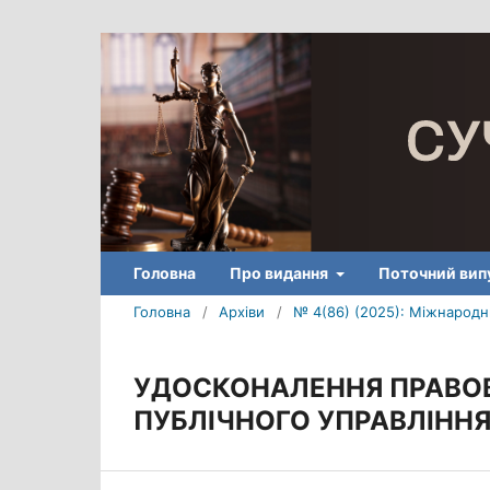
Головна
Про видання
Поточний вип
Головна
/
Архіви
/
№ 4(86) (2025): Міжнародни
УДОСКОНАЛЕННЯ ПРАВО
ПУБЛІЧНОГО УПРАВЛІНН