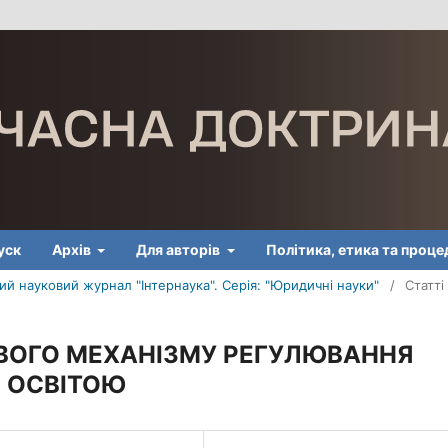
уск
Архів
Для авторів
Політика, етика та проц
й науковий журнал "Інтернаука". Серія: "Юридичні науки"
/
Статті
ВОГО МЕХАНІЗМУ РЕГУЛЮВАННЯ
Я ОСВІТОЮ