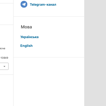
Telegram-канал
Мова
Українська
English
асна
4-10849