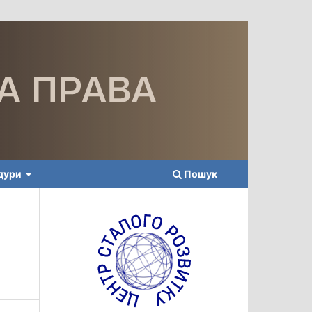
едури
Пошук