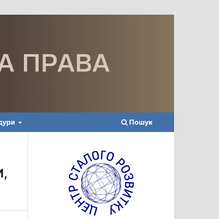
едури
Пошук
,