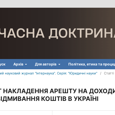
уск
Архів
Для авторів
Політика, етика та проц
й науковий журнал "Інтернаука". Серія: "Юридичні науки"
/
Статті
 НАКЛАДЕННЯ АРЕШТУ НА ДОХОДИ
ІДМИВАННЯ КОШТІВ В УКРАЇНІ