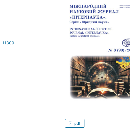
8-11309
pdf