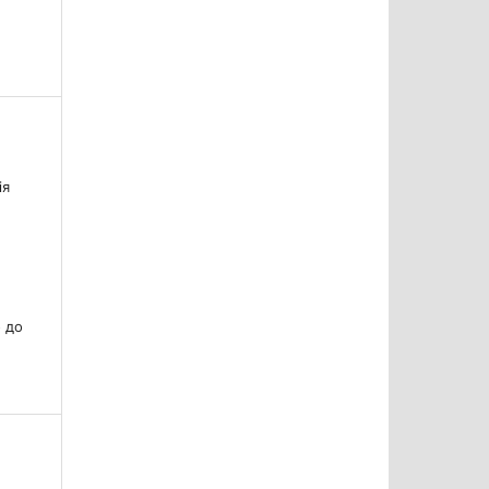
ія
о до