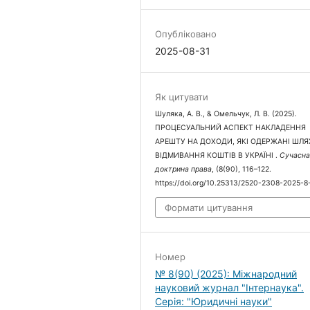
Опубліковано
2025-08-31
Як цитувати
Шуляка, А. В., & Омельчук, Л. В. (2025).
ПРОЦЕСУАЛЬНИЙ АСПЕКТ НАКЛАДЕННЯ
АРЕШТУ НА ДОХОДИ, ЯКІ ОДЕРЖАНІ ШЛ
ВІДМИВАННЯ КОШТІВ В УКРАЇНІ .
Сучасн
доктрина права
, (8(90), 116–122.
https://doi.org/10.25313/2520-2308-2025-
Формати цитування
Номер
№ 8(90) (2025): Міжнародний
науковий журнал "Інтернаука".
Серія: "Юридичні науки"